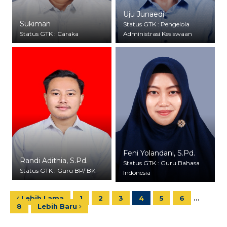
Uju Junaedi
Sukiman
Status GTK : Pengelola
Status GTK : Caraka
Administrasi Kesiswaan
Feni Yolandani, S.Pd.
Randi Adithia, S.Pd.
Status GTK : Guru Bahasa
Status GTK : Guru BP/ BK
Indonesia
Lebih Lama
1
2
3
4
5
6
…
8
Lebih Baru