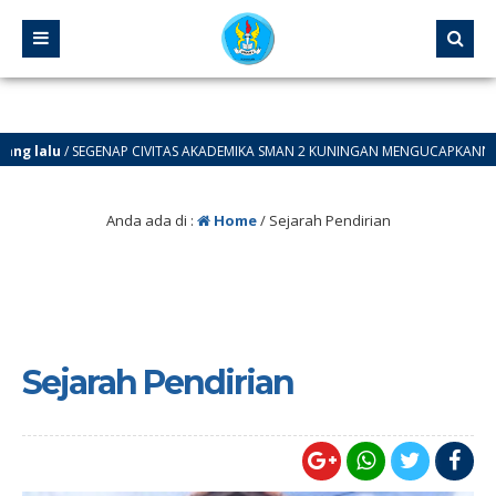
lalu
/ SEGENAP CIVITAS AKADEMIKA SMAN 2 KUNINGAN MENGUCAPKANN DIRGAHA
Anda ada di :
Home
/
Sejarah Pendirian
Sejarah Pendirian