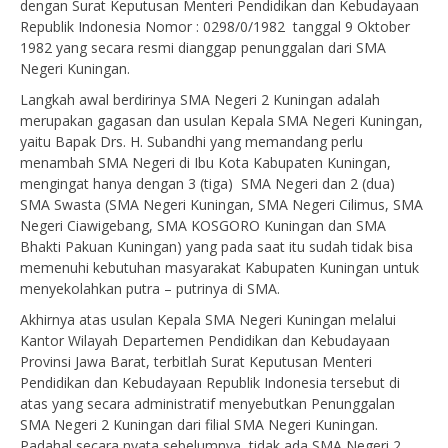
dengan Surat Keputusan Menteri Pendidikan dan Kebudayaan
Republik Indonesia Nomor : 0298/0/1982 tanggal 9 Oktober
1982 yang secara resmi dianggap penunggalan dari SMA
Negeri Kuningan.
Langkah awal berdirinya SMA Negeri 2 Kuningan adalah
merupakan gagasan dan usulan Kepala SMA Negeri Kuningan,
yaitu Bapak Drs. H. Subandhi yang memandang perlu
menambah SMA Negeri di Ibu Kota Kabupaten Kuningan,
mengingat hanya dengan 3 (tiga) SMA Negeri dan 2 (dua)
SMA Swasta (SMA Negeri Kuningan, SMA Negeri Cilimus, SMA
Negeri Ciawigebang, SMA KOSGORO Kuningan dan SMA
Bhakti Pakuan Kuningan) yang pada saat itu sudah tidak bisa
memenuhi kebutuhan masyarakat Kabupaten Kuningan untuk
menyekolahkan putra – putrinya di SMA.
Akhirnya atas usulan Kepala SMA Negeri Kuningan melalui
Kantor Wilayah Departemen Pendidikan dan Kebudayaan
Provinsi Jawa Barat, terbitlah Surat Keputusan Menteri
Pendidikan dan Kebudayaan Republik Indonesia tersebut di
atas yang secara administratif menyebutkan Penunggalan
SMA Negeri 2 Kuningan dari filial SMA Negeri Kuningan.
Padahal secara nyata sebelumnya tidak ada SMA Negeri 2