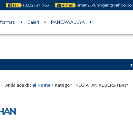
3
fax
(0232) 871063
email
sman2_kuningan@yahoo.co.
nformasi
Galeri
PANCAWALUYA
11 bu
Anda ada di :
Home
/
Kategori "KEGIATAN KEBERSIHAN"
IHAN