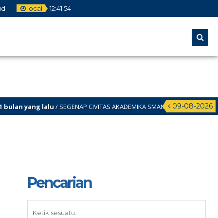
id
local
12
:
41
55
09-08-2026
lan yang lalu
/ SEGENAP CIVITAS AKADEMIKA SMAN 2 KUNINGAN MENGUCAP
Pencarian