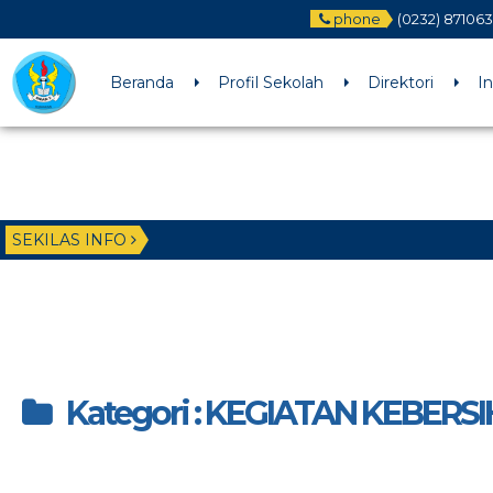
phone
(0232) 87106
Beranda
Profil Sekolah
Direktori
I
SEKILAS INFO
Kategori : KEGIATAN KEBERS