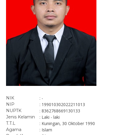
NIK
: -
NIP
: 199010302022211013
NUPTK
: 8362768669130133
Jenis Kelamin
: Laki - laki
T.T.L
: Kuningan, 30 Oktober 1990
Agama
: Islam