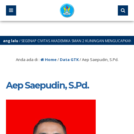
ng lalu
/ SEGENAP CIVITAS AKADEMIKA SMAN 2 KUNINGAN MENGUCAPKANN DIRG
Anda ada di :
Home
/
Data GTK
/
Aep Saepudin, S.Pd.
Aep Saepudin, S.Pd.