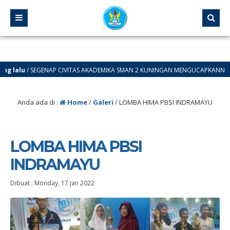
 lalu
/ SEGENAP CIVITAS AKADEMIKA SMAN 2 KUNINGAN MENGUCAPKANN DIRGAH
Anda ada di :
Home
/
Galeri
/
LOMBA HIMA PBSI INDRAMAYU
LOMBA HIMA PBSI
INDRAMAYU
Dibuat :
Monday, 17 Jan 2022