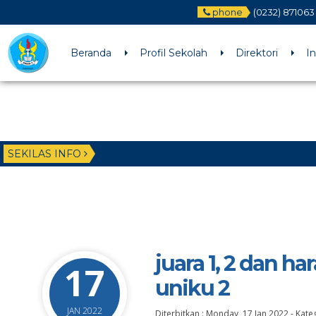
phone
(0232) 871063
Beranda
Profil Sekolah
Direktori
I
SEKILAS INFO
juara 1, 2 dan ha
17
uniku 2
JAN 2022
Diterbitkan :
Monday, 17 Jan 2022
-
Kateg