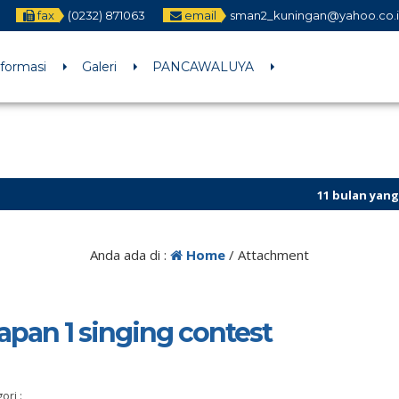
fax
(0232) 871063
email
sman2_kuningan@yahoo.co.
nformasi
Galeri
PANCAWALUYA
11 bulan yang lalu
/ S
Anda ada di :
Home
/ Attachment
rapan 1 singing contest
ori :