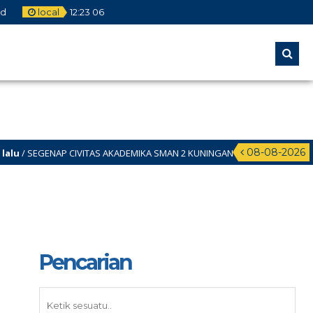
id
local
12
:
23
07
08-08-2026
EGENAP CIVITAS AKADEMIKA SMAN 2 KUNINGAN MENGUCAPKANN DIRGAHAYU 
Pencarian