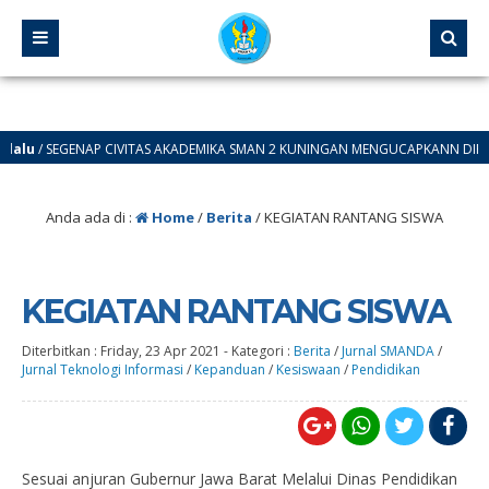
u
/ SEGENAP CIVITAS AKADEMIKA SMAN 2 KUNINGAN MENGUCAPKANN DIRGAHAYU 
Anda ada di :
Home
/
Berita
/
KEGIATAN RANTANG SISWA
KEGIATAN RANTANG SISWA
Diterbitkan :
Friday, 23 Apr 2021
-
Kategori :
Berita
/
Jurnal SMANDA
/
Jurnal Teknologi Informasi
/
Kepanduan
/
Kesiswaan
/
Pendidikan
Sesuai anjuran Gubernur Jawa Barat Melalui Dinas Pendidikan