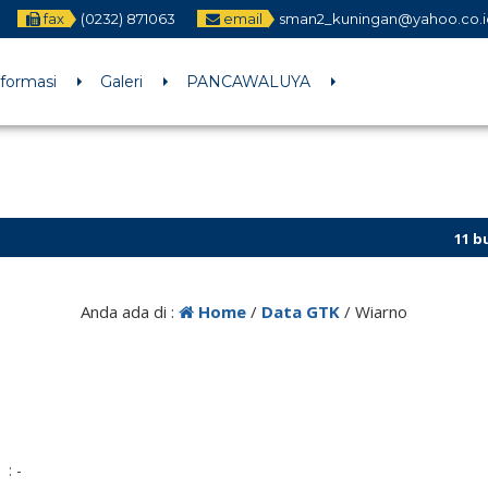
fax
(0232) 871063
email
sman2_kuningan@yahoo.co.i
nformasi
Galeri
PANCAWALUYA
11 bulan 
Anda ada di :
Home
/
Data GTK
/
Wiarno
: -