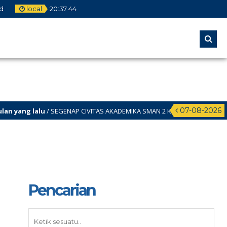
d
local
20
:
37
44
07-08-2026
yang lalu
/ SEGENAP CIVITAS AKADEMIKA SMAN 2 KUNINGAN MENGUCAPKANN
Pencarian