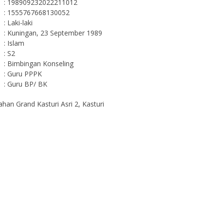
: 198909232022211012
: 1555767668130052
: Laki-laki
: Kuningan, 23 September 1989
: Islam
: S2
: Bimbingan Konseling
: Guru PPPK
: Guru BP/ BK
han Grand Kasturi Asri 2, Kasturi