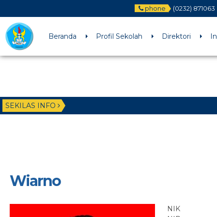
phone
(0232) 871063
Beranda
Profil Sekolah
Direktori
I
SEKILAS INFO
Wiarno
NIK