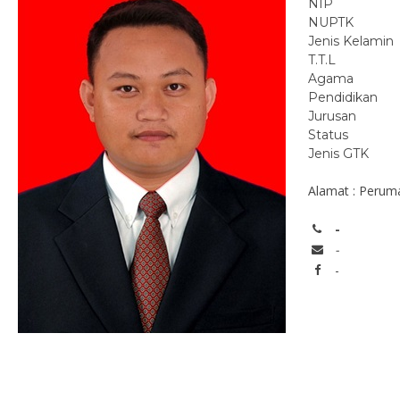
NIP
NUPTK
Jenis Kelamin
T.T.L
Agama
Pendidikan
Jurusan
Status
Jenis GTK
Alamat : Peruma
-
-
-