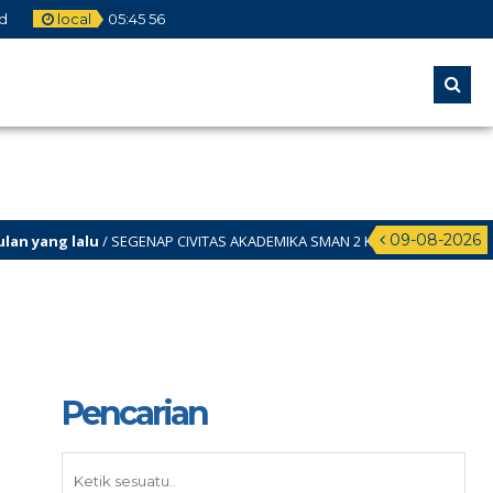
d
local
05
:
45
57
09-08-2026
yang lalu
/ SEGENAP CIVITAS AKADEMIKA SMAN 2 KUNINGAN MENGUCAPKAN
Pencarian