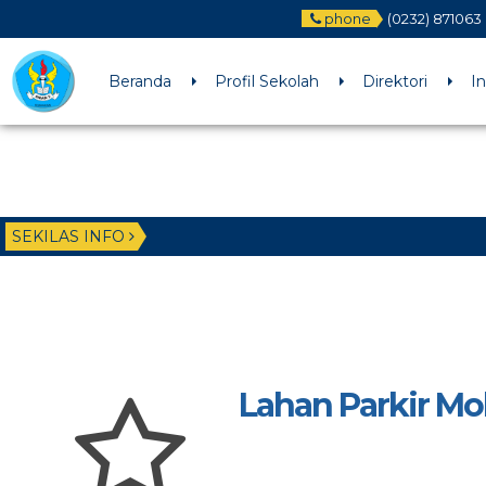
phone
(0232) 871063
Beranda
Profil Sekolah
Direktori
I
SEKILAS INFO
Lahan Parkir Mo