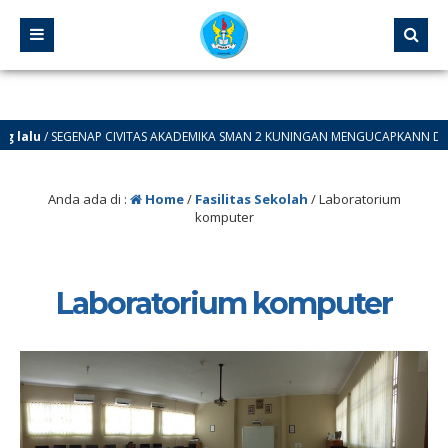
lalu
/ SEGENAP CIVITAS AKADEMIKA SMAN 2 KUNINGAN MENGUCAPKANN DIRGAHA
Anda ada di :
Home
/
Fasilitas Sekolah
/
Laboratorium
komputer
Laboratorium komputer