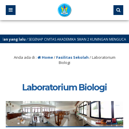
n yang lalu
/ SEGENAP CIVITAS AKADEMIKA SMAN 2 KUNINGAN MENGUCAPKANN 
Anda ada di :
Home
/
Fasilitas Sekolah
/
Laboratorium
Biologi
Laboratorium Biologi