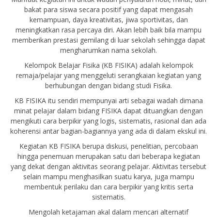
bakat para siswa secara positif yang dapat mengasah
kemampuan, daya kreativitas, jiwa sportivitas, dan
meningkatkan rasa percaya diri. Akan lebih baik bila mampu
memberikan prestasi gemilang di luar sekolah sehingga dapat
mengharumkan nama sekolah.
Kelompok Belajar Fisika (KB FISIKA) adalah kelompok
remaja/pelajar yang menggeluti serangkaian kegiatan yang
berhubungan dengan bidang studi Fisika.
KB FISIKA itu sendiri mempunyai arti sebagai wadah dimana
minat pelajar dalam bidang FISIKA dapat dituangkan dengan
mengikuti cara berpikir yang logis, sistematis, rasional dan ada
koherensi antar bagian-bagiannya yang ada di dalam ekskul ini.
Kegiatan KB FISIKA berupa diskusi, penelitian, percobaan
hingga penemuan merupakan satu dari beberapa kegiatan
yang dekat dengan aktivitas seorang pelajar. Aktivitas tersebut
selain mampu menghasilkan suatu karya, juga mampu
membentuk perilaku dan cara berpikir yang kritis serta
sistematis.
Mengolah ketajaman akal dalam mencari alternatif