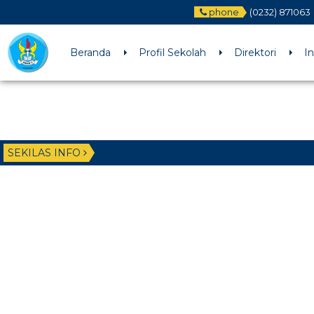
phone
(0232) 871063
Beranda
Profil Sekolah
Direktori
I
SEKILAS INFO