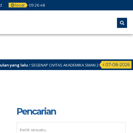
d
local
09
:
26
49
07-08-2026
 yang lalu
/ SEGENAP CIVITAS AKADEMIKA SMAN 2 KUNINGAN MENGUCAPKAN
Pencarian