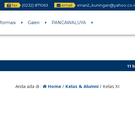
fax
(0232) 871063
email
sman2_kuningan@yahoo.co.i
nformasi
Galeri
PANCAWALUYA
11 bulan
Anda ada di :
Home
/
Kelas & Alumni
/
Kelas XI